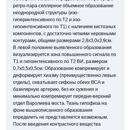
ретро-пара-селлярное объемное образование
неоднородной структуры (изо-
гиперинтенсивного по Т2 и изо-
гипоинтенсивного по Т1) с наличием кистозных
компонентов, с достаточно четкими неровными
контурами, общими размерами 2,8х3,0х3,9см.
В левой половине выявленного образования
визуализируется зона повышенного сигнала по
Т1 и гипоинтенсивного по Т2 ВИ, размером
0,7х0,5х0,5см. Образование компремирует и
деформирует хиазму (преимущественно левые
отделы), охватывает сифоны обеих ВСА и
базилярную артерию, без их сужения и
минимально компремирует передне-верхний
отдел Варолиева моста. Ткань гипофиза на
фоне вышеописанного образования
определить не представляется возможным.
После введения контрастного вещества