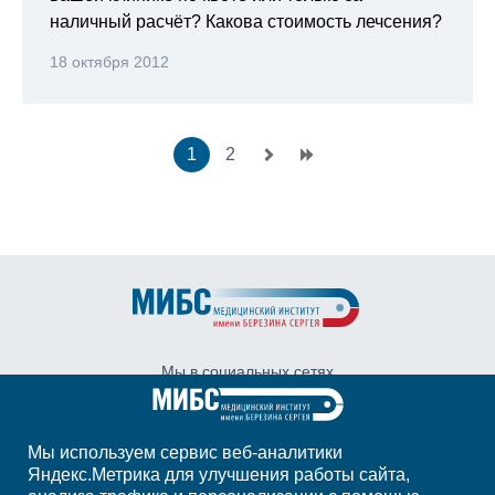
наличный расчёт? Какова стоимость лечсения?
18 октября 2012
1
2
Мы в социальных сетях
Мы используем сервис веб-аналитики
Адрес:
Санкт-Петербург, ул. Глухарская, д.
Яндекс.Метрика для улучшения работы сайта,
16, корп. 2, стр. 3