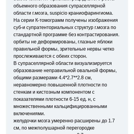
объемного образования супраселлярной
области г.мозга, suspicio краниофарингиома.
На серии К-томограмм получены изображения
суб-и супратенториальных структур г.мозга по
стандартной программе без контрастирования.
орбиты не деформированы, глазные яблоки
правильной формы, зрительные нервы четко
прослеживаются с обеих сторон.
В супраселлярной области визуализируется
образование неправильной овальной формы,
общими размерами 4.4*2.7**2.8 см,
неравномерно повышенной плотности по
стенкам и кистозным компонентом с
показателями плотности 6-15 ед. н, с
множественными кальцифицированными
включениями.
желудочки мозга умеренно расширены до 1.7
см, по межполушарной перегородке