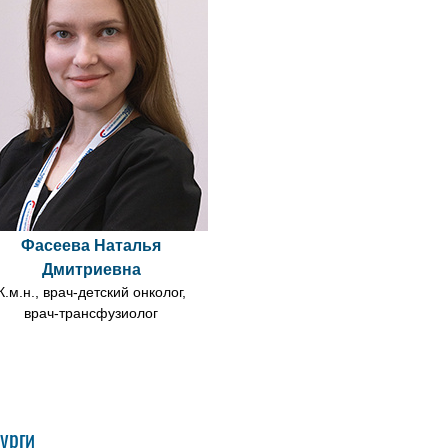
Фасеева Наталья
Дмитриевна
К.м.н., врач-детский онколог,
врач-трансфузиолог
урги