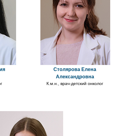
ия
Столярова Елена
Александровна
ог
К.м.н., врач-детский онколог