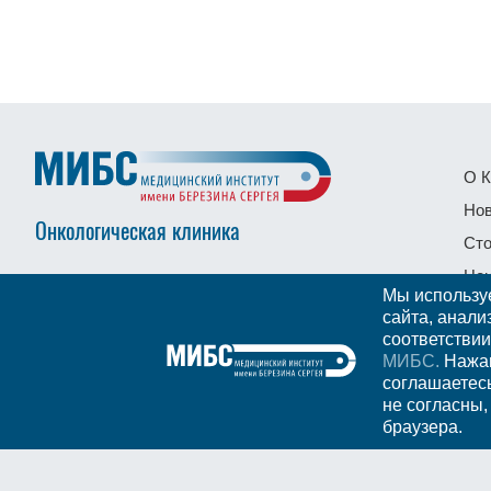
О К
Нов
Онкологическая клиника
Сто
Це
Мы в социальных сетях
Мы использу
Дл
сайта, анали
соответствии
Ста
МИБС.
Нажав
Нал
соглашаетес
не согласны,
браузера.
© Онкологическая клиника МИБС, 2026. Официальный сайт.