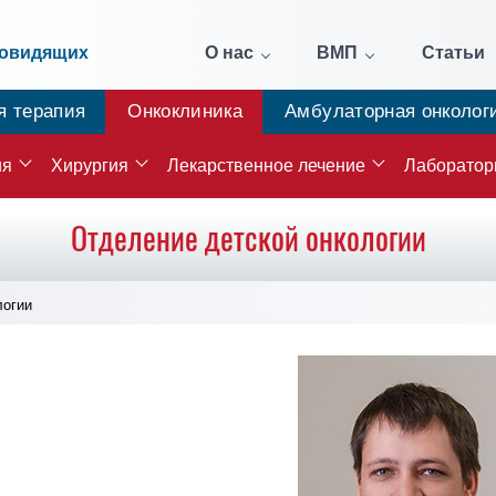
бовидящих
О нас
ВМП
Статьи
я терапия
Онкоклиника
Амбулаторная онколог
ия
Хирургия
Лекарственное лечение
Лаборатор
Отделение детской онкологии
логии