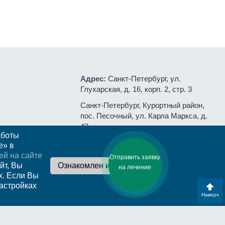
Адрес:
Санкт-Петербург, ул.
Глухарская, д. 16, корп. 2, стр. 3
Санкт-Петербург, Курортный район,
пос. Песочный, ул. Карла Маркса, д.
43
аботы
+7 (812)
333-31-70
e» в
+7 (921)
311-66-97
ей на сайте
Отправить заявку
йт, Вы
на лечение
E-mail:
rs@ldc.ru
ции
х. Если Вы
настройках
Наверх
законодательство
Информация о медицинской организации