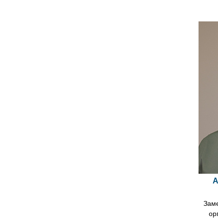
А
Заме
ор