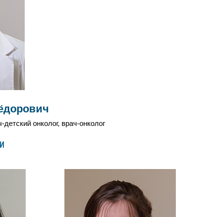
ёдорович
детский онколог, врач-онколог
и