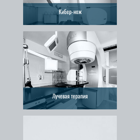
Кибер-нож
Все показания
Процедура лечения
История
Лучевая терапия