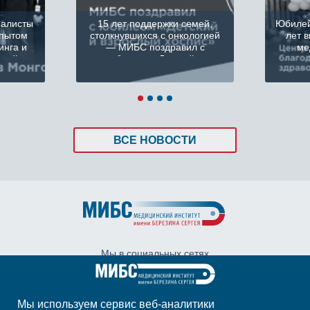
иалисты
15 лет поддержки семей,
Юбилей
пытом
столкнувшихся с онкологией
лет 
инга и
— МИБС поздравил с
ме
етей
юбилеем «Детский и
взрослый хоспис»
ВСЕ НОВОСТИ
ЧИТАТЬ
ЧИТ
Мы в социальных сетях
Мы используем сервис веб-аналитики
Адрес:
Санкт-Петербург, ул. Глухарская, д.