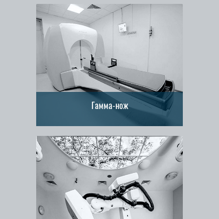
Гамма-нож
Все показания
Процедура лечения
История