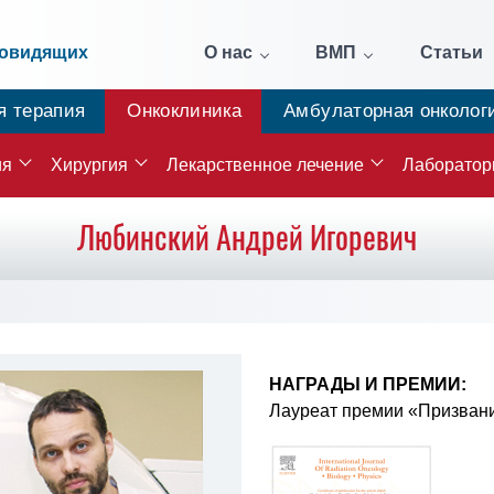
бовидящих
О нас
ВМП
Статьи
я терапия
Онкоклиника
Амбулаторная онколог
ия
Хирургия
Лекарственное лечение
Лаборатор
Любинский Андрей Игоревич
НАГРАДЫ И ПРЕМИИ:
Лауреат премии «Призвани