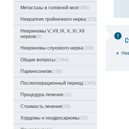
Метастазы в головной мозг
(460)
Невралгия тройничного нерва
(125)
Невриномы V, VII, IX, X, XI, XII
нервов
(6)
С
Невриномы слухового нерва
(209)
Не
Общие вопросы
(1364)
Паркинсонизм
(156)
Послеоперационный период
(1345)
Процедура лечения
(12)
Стоимость лечения
(39)
Хордомы и хондросаркомы
(10)