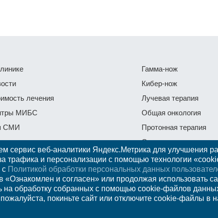
линике
Гамма-нож
ости
Кибер-нож
имость лечения
Лучевая терапия
нтры МИБС
Общая онкология
я СМИ
Протонная терапия
тьи
Отзывы
ем сервис веб-аналитики Яндекс.Метрика для улучшения р
оговый вычет
Контакты и консульта
за трафика и персонализации с помощью технологии «cooki
 с
Политикой обработки персональных данных пользовател
Вопросы и ответы
 «Ознакомлен и согласен» или продолжая использовать са
ь на обработку собранных с помощью cookie-файлов данны
 пожалуйста, покиньте сайт или отключите cookie-файлы в 
Федеральное 