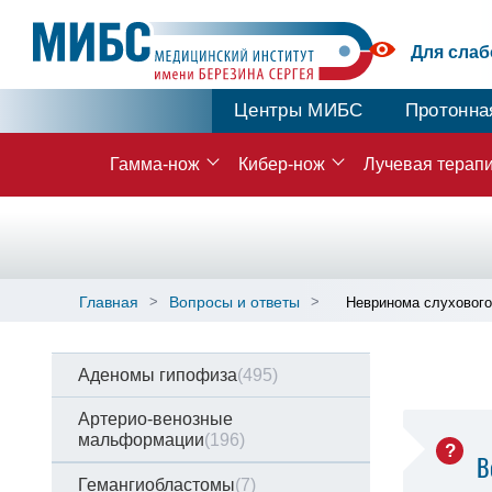
Для сла
Центры МИБС
Протонна
Гамма-нож
Кибер-нож
Лучевая терап
Главная
Вопросы и ответы
Невринома слухового
Аденомы гипофиза
(495)
Артерио-венозные
мальформации
(196)
В
Гемангиобластомы
(7)