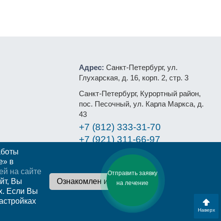
Адрес:
Санкт-Петербург, ул.
Глухарская, д. 16, корп. 2, стр. 3
Санкт-Петербург, Курортный район,
пос. Песочный, ул. Карла Маркса, д.
43
+7 (812)
333-31-70
+7 (921)
311-66-97
аботы
E-mail:
rs@ldc.ru
ции
e» в
ей на сайте
Отправить заявку
йт, Вы
на лечение
х. Если Вы
настройках
законодательство
Информация о медицинской организации
Наверх