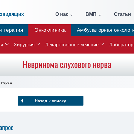
бовидящих
О нас
ВМП
Статьи
я терапия
Онкоклиника
Амбулаторная онколог
ия
Хирургия
Лекарственное лечение
Лаборатор
Невринома слухового нерва
 нерва
Назад к списку
опрос