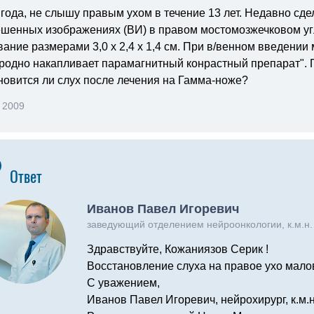
года, не слышу правым ухом в течение 13 лет. Недавно сдела
ешенных изображениях (ВИ) в правом мостомозжечковом уг
ание размерами 3,0 х 2,4 х 1,4 см. При в/венном введении
родно накапливает парамагнитный конрастный препарат". П
новится ли слух после лечения на Гамма-ноже?
 2009
Ответ
Иванов Павел Игоревич
заведующий отделением нейроонкологии, к.м.н.
Здравствуйте, Кожаниязов Серик !
Восстановление слуха на правое ухо мало
С уважением,
Иванов Павел Игоревич, нейрохирург, к.м.н