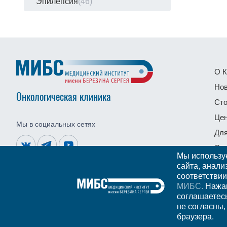
Эпилепсия
(46)
О К
Нов
Онкологическая клиника
Сто
Це
Мы в социальных сетях
Дл
Ста
Мы использу
Нал
сайта, анали
соответствии
МИБС.
Нажав
соглашаетес
не согласны,
© Онкологическая клиника МИБС, 2026. Официальный сайт.
браузера.