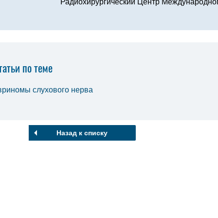
Радиохирургический Центр Международног
татьи по теме
вриномы слухового нерва
Назад к списку