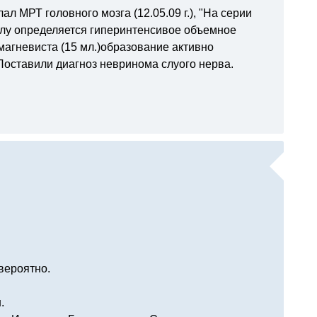
л МРТ головного мозга (12.05.09 г.), "На серии
лу определяется гиперинтенсивое объемное
 магневиста (15 мл.)образование активно
оставили диагноз невринома слуого нерва.
вероятно.
.