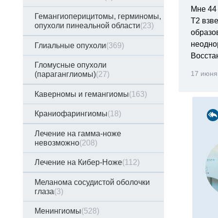
Мне 44 
Гемангиоперицитомы, герминомы,
Т2 взв
опухоли пинеальной области
(23)
образов
неодно
Глиальные опухоли
(369)
Восста
Гломусные опухоли
17 июня
(параганглиомы)
(27)
Каверномы и гемангиомы
(163)
Краниофарингиомы
(18)
Лечение на гамма-ноже
невозможно
(208)
Лечение на Кибер-Ноже
(112)
Меланома сосудистой оболочки
глаза
(3)
Менингиомы
(528)