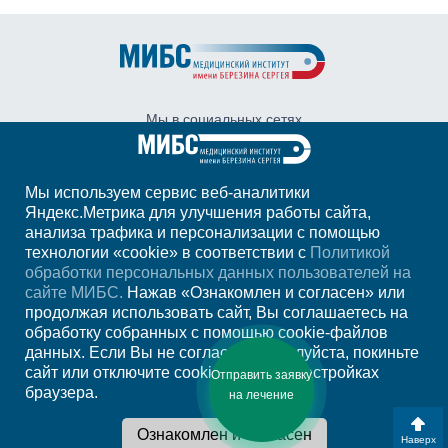
Мы в социальных сетях
Мы используем сервис веб-аналитики
Адрес:
Санкт-Петербург, ул. Глухарская, д.
Яндекс.Метрика для улучшения работы сайта,
16, корп. 2, стр. 3
анализа трафика и персонализации с помощью
технологии «cookie» в соответствии с
Санкт-Петербург, Курортный район, пос.
Политикой
Песочный, ул. Карла Маркса, д. 43
обработки персональных данных пользователей на
сайте МИБС.
Нажав «Ознакомлен и согласен» или
+7 (812)
333-31-70
продолжая использовать сайт, Вы соглашаетесь на
+7 (921)
311-66-97
обработку собранных с помощью cookie-файлов
данных. Если Вы не согласны, пожалуйста, покиньте
E-mail:
rs@ldc.ru
сайт или отключите cookie-файлы в настройках
Отправить заявку
браузера.
на лечение
© Онкологическая клиника МИБС, 2026. Официальный сайт.
Дополнительная информация
Наверх