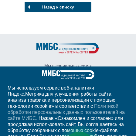
Назад к списку
Мы в социальных сетях
Мы используем сервис веб-аналитики
Адрес:
Санкт-Петербург, ул. Глухарская, д.
Яндекс.Метрика для улучшения работы сайта,
16, корп. 2, стр. 3
анализа трафика и персонализации с помощью
технологии «cookie» в соответствии с
Санкт-Петербург, Курортный район, пос.
Политикой
Песочный, ул. Карла Маркса, д. 43
обработки персональных данных пользователей на
сайте МИБС.
Нажав «Ознакомлен и согласен» или
+7 (812)
333-31-70
продолжая использовать сайт, Вы соглашаетесь на
+7 (921)
311-66-97
обработку собранных с помощью cookie-файлов