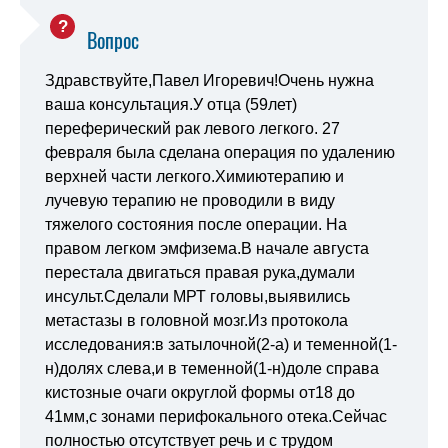
Вопрос
Здравствуйте,Павел Игоревич!Очень нужна
ваша консультация.У отца (59лет)
переферический рак левого легкого. 27
февраля была сделана операция по удалению
верхней части легкого.Химиютерапию и
лучевую терапию не проводили в виду
тяжелого состояния после операции. На
правом легком эмфизема.В начале августа
перестала двигаться правая рука,думали
инсульт.Сделали МРТ головы,выявились
метастазы в головной мозг.Из протокола
исследования:в затылочной(2-а) и теменной(1-
н)долях слева,и в теменной(1-н)доле справа
кистозные очаги округлой формы от18 до
41мм,с зонами перифокального отека.Сейчас
полностью отсутствует речь и с трудом