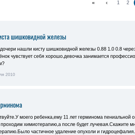
1
2
иста шишковидной железы
 дочери нашли кисту шишковидной железы 0.88 1.0 0.8 чер
бёнок чувствует себя хорошо.девочка занимается професси
м?
ля 2010
ерминома
твуйте.У моего ребенка,ему 11 лет герминома пениальной 
 проходим химиотерапию,а после будет лучевая.Скажите мн
ерапию.Было частичное удаление опухоли и гидроцефалия.