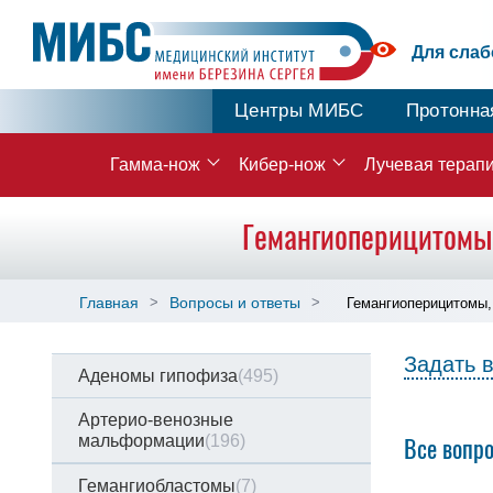
Для сла
Центры МИБС
Протонна
Гамма-нож
Кибер-нож
Лучевая терап
Гемангиоперицитомы,
Главная
Вопросы и ответы
Гемангиоперицитомы,
Задать 
Аденомы гипофиза
(495)
Артерио-венозные
мальформации
(196)
Все вопр
Гемангиобластомы
(7)