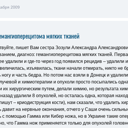
кабря 2009
емангиоперецитома мягких тканей
вуйте, пишет Вам сестра Зозули Александра Александровича
анием, диагноз: гемангиоперецитома мягких тканей. Первая
ее удалили и где-то через год появился рецидив – удалили и 
величилась, изъявилась, ткани начали отмирать, никто не 
 ногу и часть бедра. Но потом нас взяли в Донецк и удалил
лучевой и химиотерапии и опухоли просто посыпались одна з
 их хирургическим путем, делали химию, но результата хим
назад удалили 8 опухолей, но осталась одна, которая находи
пишут – криодиструкция кости), нам сказали, что удалить х
 давит на нервные окончания, отчего у Саши очень сильные
ь с помощью Гамма или Кибер ножа, но в Украине такие опе
но, что Гамма нож применяется только для опухолей головн