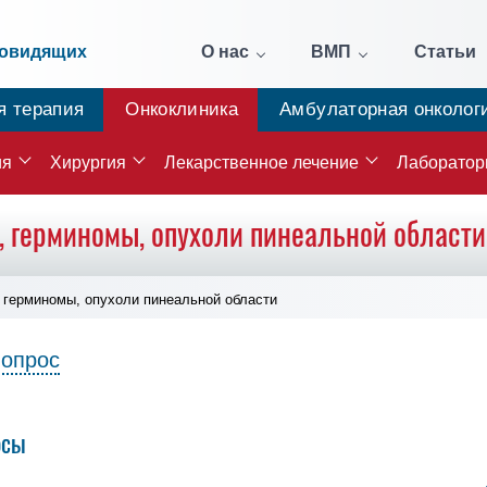
бовидящих
О нас
ВМП
Статьи
я терапия
Онкоклиника
Амбулаторная онколог
ия
Хирургия
Лекарственное лечение
Лаборатор
 герминомы, опухоли пинеальной област
 герминомы, опухоли пинеальной области
вопрос
осы