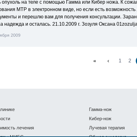
ь опухоль на теле с помощью Гамма или Кибер ножа. К сожа
ования МТР в электронном виде, но если есть возможность 
кументы и перешлю вам для получения консультации. Заране
а надежда и осталась. 21.10.2009 г. Зозуля Оксана 01zozulj
тября 2009
1
2
линике
Гамма-нож
ости
Кибер-нож
имость лечения
Лучевая терапия
нтры МИБС
Общая онкология