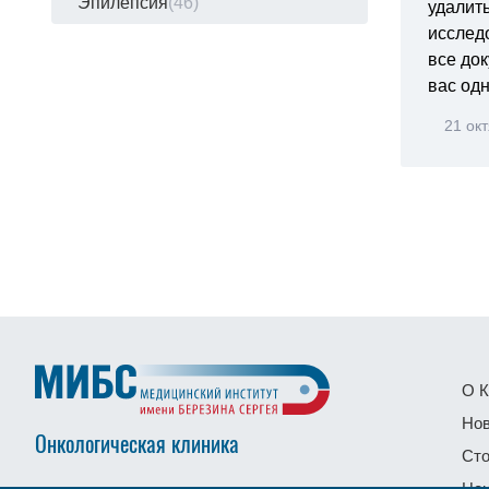
Эпилепсия
(46)
удалит
исслед
все до
вас одн
21 ок
О К
Нов
Онкологическая клиника
Сто
Це