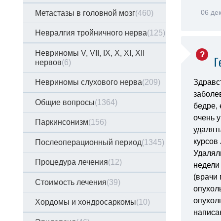
06 де
Метастазы в головной мозг
(460)
Невралгия тройничного нерва
(125)
Невриномы V, VII, IX, X, XI, XII
Г
нервов
(6)
Невриномы слухового нерва
(209)
Здравст
заболев
Общие вопросы
(1364)
бедре, 
очень у
Паркинсонизм
(156)
удалять
курсов 
Послеоперационный период
(1345)
Удаляли
Процедура лечения
(12)
недели 
(врачи 
Стоимость лечения
(39)
опухоль
опухол
Хордомы и хондросаркомы
(10)
написа