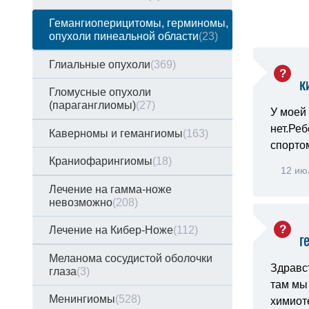
Гемангиоперицитомы, герминомы,
опухоли пинеальной области
(23)
Глиальные опухоли
(369)
к
Гломусные опухоли
(параганглиомы)
(27)
У моей
нет.Ре
Каверномы и гемангиомы
(163)
спорто
Краниофарингиомы
(18)
12 ию
Лечение на гамма-ноже
невозможно
(208)
Лечение на Кибер-Ноже
(112)
г
Меланома сосудистой оболочки
Здравс
глаза
(3)
там мы
Менингиомы
(528)
химиот